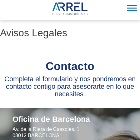
Skip
to
content
ARREL
Avisos Legales
Contacto
Completa el formulario y nos pondremos en
contacto contigo para asesorarte en lo que
necesites.
Oficina de Barcelona
Av. de la Riera de Cassoles, 1
08012 BARCELONA