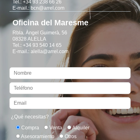
Tel.: +34 93 238 66 26
E-mail.: bcn@arrel.com
Oficina del Maresme
Rbla. Àngel Guimerà, 56
08328 ALELLA
Tel.: +34 93 540 14 65
E-mail.: alella@arrel.com
¿Qué necesitas?
Compra
Venta
Alquiler
Asesoramiento
Otros