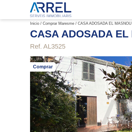
Skip
to
content
ARREL
Inicio
/
Comprar Maresme
/ CASA ADOSADA EL MASNOU
CASA ADOSADA EL
Ref.
AL3525
Comprar