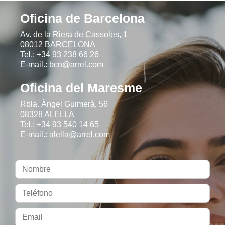
Oficina de Barcelona
Av. de la Riera de Cassoles, 1
08012 BARCELONA
Tel.: +34 93 238 66 26
E-mail.: bcn@arrel.com
Oficina del Maresme
Rbla. Àngel Guimerà, 56
08328 ALELLA
Tel.: +34 93 540 14 65
E-mail.: alella@arrel.com